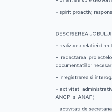
– orientare spre dezvolt
– spirit proactiv, respon
DESCRIEREA JOBULUI
– realizarea relatiei dire
– redactarea proiectelo
documentatiilor necesar
– inregistrarea si intero
– activitati administrati
ANCPI si ANAF)
– activitati de secretaria