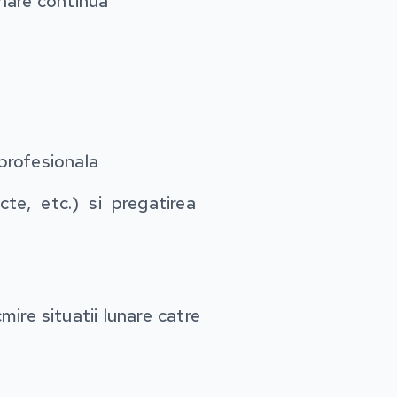
onare continua
 profesionala
cte, etc.) si pregatirea
mire situatii lunare catre