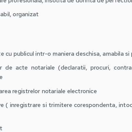
are profesionala, insotita de dorinta de perfecti
sabil, organizat
cte cu pu
blicul intr-o maniera deschisa, amabila si
r de acte notariale (declaratii, procuri, contra
e
garea registrelor notariale electronice
ve ( inregistrare si trimitere corespondenta, intoc
t