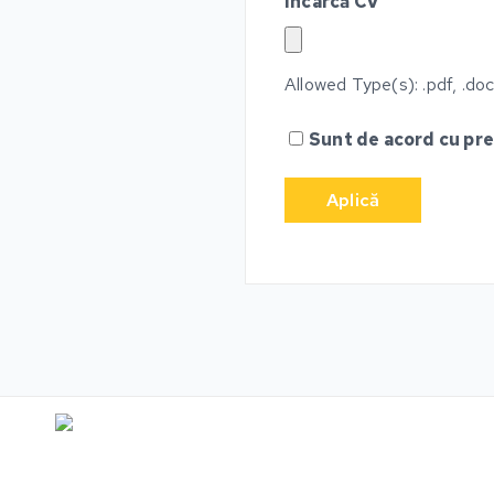
Încarcă CV
Allowed Type(s): .pdf, .doc
Sunt de acord cu pr